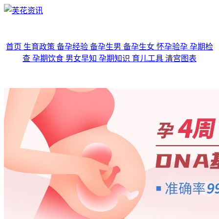
首页
生育政策
备孕经验
备孕生男
备孕生女
怀孕验孕
孕期检
查
孕期饮食
男女早知
孕期知识
育儿工具
清宫图表