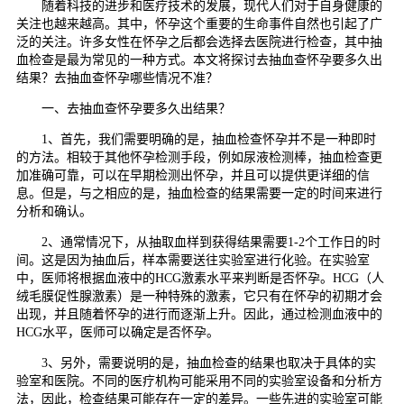
随着科技的进步和医疗技术的发展，现代人们对于自身健康的
关注也越来越高。其中，怀孕这个重要的生命事件自然也引起了广
泛的关注。许多女性在怀孕之后都会选择去医院进行检查，其中抽
血检查是最为常见的一种方式。本文将探讨去抽血查怀孕要多久出
结果？去抽血查怀孕哪些情况不准？
一、去抽血查怀孕要多久出结果？
1、首先，我们需要明确的是，抽血检查怀孕并不是一种即时
的方法。相较于其他怀孕检测手段，例如尿液检测棒，抽血检查更
加准确可靠，可以在早期检测出怀孕，并且可以提供更详细的信
息。但是，与之相应的是，抽血检查的结果需要一定的时间来进行
分析和确认。
2、通常情况下，从抽取血样到获得结果需要1-2个工作日的时
间。这是因为抽血后，样本需要送往实验室进行化验。在实验室
中，医师将根据血液中的HCG激素水平来判断是否怀孕。HCG（人
绒毛膜促性腺激素）是一种特殊的激素，它只有在怀孕的初期才会
出现，并且随着怀孕的进行而逐渐上升。因此，通过检测血液中的
HCG水平，医师可以确定是否怀孕。
3、另外，需要说明的是，抽血检查的结果也取决于具体的实
验室和医院。不同的医疗机构可能采用不同的实验室设备和分析方
法，因此，检查结果可能存在一定的差异。一些先进的实验室可能