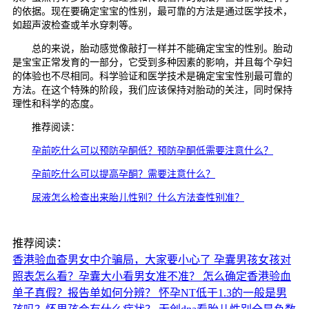
的依据。现在要确定宝宝的性别，最可靠的方法是通过医学技术，
如超声波检查或羊水穿刺等。
总的来说，胎动感觉像敲打一样并不能确定宝宝的性别。胎动
是宝宝正常发育的一部分，它受到多种因素的影响，并且每个孕妇
的体验也不尽相同。科学验证和医学技术是确定宝宝性别最可靠的
方法。在这个特殊的阶段，我们应该保持对胎动的关注，同时保持
理性和科学的态度。
推荐阅读：
孕前吃什么可以预防孕酮低？预防孕酮低需要注意什么？
孕前吃什么可以提高孕酮？需要注意什么？
尿液怎么检查出来胎儿性别？什么方法查性别准？
推荐阅读：
香港验血查男女中介骗局，大家要小心了
孕囊男孩女孩对
照表怎么看？孕囊大小看男女准不准？
怎么确定香港验血
单子真假？报告单如何分辨？
怀孕NT低于1.3的一般是男