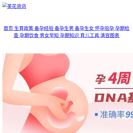
首页
生育政策
备孕经验
备孕生男
备孕生女
怀孕验孕
孕期检
查
孕期饮食
男女早知
孕期知识
育儿工具
清宫图表