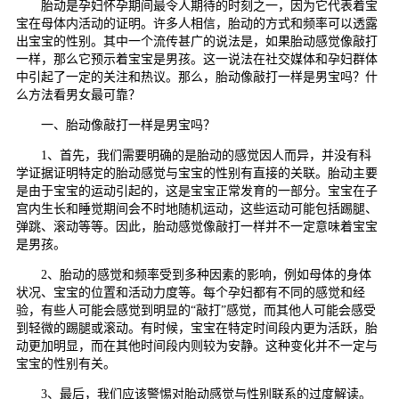
胎动是孕妇怀孕期间最令人期待的时刻之一，因为它代表着宝
宝在母体内活动的证明。许多人相信，胎动的方式和频率可以透露
出宝宝的性别。其中一个流传甚广的说法是，如果胎动感觉像敲打
一样，那么它预示着宝宝是男孩。这一说法在社交媒体和孕妇群体
中引起了一定的关注和热议。那么，胎动像敲打一样是男宝吗？什
么方法看男女最可靠？
一、胎动像敲打一样是男宝吗？
1、首先，我们需要明确的是胎动的感觉因人而异，并没有科
学证据证明特定的胎动感觉与宝宝的性别有直接的关联。胎动主要
是由于宝宝的运动引起的，这是宝宝正常发育的一部分。宝宝在子
宫内生长和睡觉期间会不时地随机运动，这些运动可能包括踢腿、
弹跳、滚动等等。因此，胎动感觉像敲打一样并不一定意味着宝宝
是男孩。
2、胎动的感觉和频率受到多种因素的影响，例如母体的身体
状况、宝宝的位置和活动力度等。每个孕妇都有不同的感觉和经
验，有些人可能会感觉到明显的“敲打”感觉，而其他人可能会感受
到轻微的踢腿或滚动。有时候，宝宝在特定时间段内更为活跃，胎
动更加明显，而在其他时间段内则较为安静。这种变化并不一定与
宝宝的性别有关。
3、最后，我们应该警惕对胎动感觉与性别联系的过度解读。