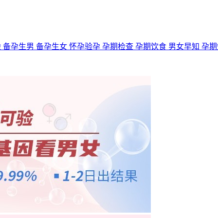
验
备孕生男
备孕生女
怀孕验孕
孕期检查
孕期饮食
男女早知
孕期