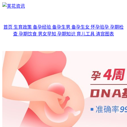
首页
生育政策
备孕经验
备孕生男
备孕生女
怀孕验孕
孕期检
查
孕期饮食
男女早知
孕期知识
育儿工具
清宫图表