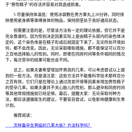
于“男性精子”的存活并容易对其造成损害。
5.尽量保持体温低：使用冰袋敷在男方睾丸上20分钟，同时排
除使用紧身裤等束缚身体的物品，保持阴茎处于良好通风状态。
但需要注意的是，尽管该方法有一定的理论依据，但它并不是
完全靠谱的。因为性别决定因素实际上是由精子头部内的染色体决
定的，这个染色体是在精子形成后就固定下来了，无论所处环境如
何，都不会改变。因此，无论采取哪些措施，都不能保证可以百分
之百地选择胎儿的性别。同时，即使在同房时间等条件相同的情况
下，每次受孕的结果可能也会不同。
总之，如果夫妻希望增加怀男孩的几率，可以考虑尝试以上提
到的一些方法。但是请注意：这些方法并不能像科学技术那样百分
之百有效，它们只是在理论上通过改变环境等因素来增加男性精子
的受孕几率。如果夫妻并不关心胎儿的性别，那么避孕和同房时间
等其他常规措施就已经足够。最后，提醒大家：无论采取何种方
法，都应该遵循医生的建议，不要盲目尝试，以免影响健康和生育
计划。
推荐阅读：
怎样备孕生男娃的几率大些？方法科学吗？