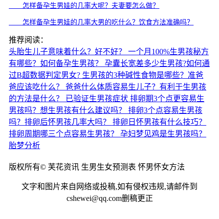
怎样备孕生男娃的几率大呢？夫妻要怎么做？
怎样备孕生男娃的几率大男的吃什么？饮食方法准确吗？
推荐阅读：
头胎生儿子意味着什么？好不好？
一个月100%生男孩秘方
有哪些？如何备孕生男孩？
孕囊长宽差多少生男孩?如何通
过B超数据判定男女?
生男孩的3种碱性食物是哪些？准爸
爸应该吃什么？
爸爸什么体质容易生儿子？有利于生男孩
的方法是什么？
已验证生男孩症状
排卵期3个点更容易生
男孩吗？想生男孩有什么建议吗？
排卵3个点容易生男孩
吗？排卵后怀男孩几率大吗？
排卵日怀男孩有什么技巧？
排卵周期哪三个点容易生男孩？
孕妇梦见鸡是生男孩吗？
胎梦分析
版权所有© 芙花资讯 生男生女预测表 怀男怀女方法
文字和图片来自网络或投稿,如有侵权违规,请邮件到
cshewei@qq.com删稿更正