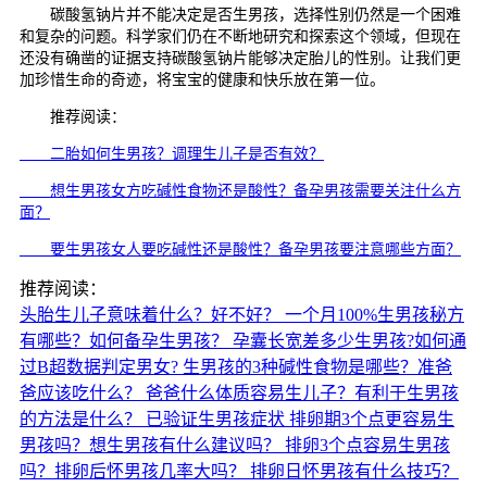
碳酸氢钠片并不能决定是否生男孩，选择性别仍然是一个困难
和复杂的问题。科学家们仍在不断地研究和探索这个领域，但现在
还没有确凿的证据支持碳酸氢钠片能够决定胎儿的性别。让我们更
加珍惜生命的奇迹，将宝宝的健康和快乐放在第一位。
推荐阅读：
二胎如何生男孩？调理生儿子是否有效？
想生男孩女方吃碱性食物还是酸性？备孕男孩需要关注什么方
面？
要生男孩女人要吃碱性还是酸性？备孕男孩要注意哪些方面？
推荐阅读：
头胎生儿子意味着什么？好不好？
一个月100%生男孩秘方
有哪些？如何备孕生男孩？
孕囊长宽差多少生男孩?如何通
过B超数据判定男女?
生男孩的3种碱性食物是哪些？准爸
爸应该吃什么？
爸爸什么体质容易生儿子？有利于生男孩
的方法是什么？
已验证生男孩症状
排卵期3个点更容易生
男孩吗？想生男孩有什么建议吗？
排卵3个点容易生男孩
吗？排卵后怀男孩几率大吗？
排卵日怀男孩有什么技巧？