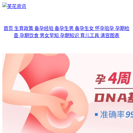
首页
生育政策
备孕经验
备孕生男
备孕生女
怀孕验孕
孕期检
查
孕期饮食
男女早知
孕期知识
育儿工具
清宫图表