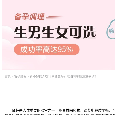
首页
>
备孕经验
>
肾不好的人吃什么油最好？吃油有哪些注意事项？
肾脏是人体重要的器官之一，负责排除废物、调节电解质平衡、产生