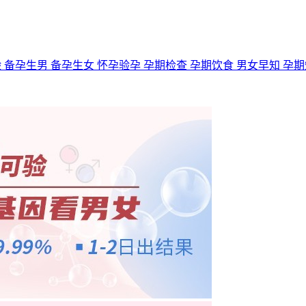
验
备孕生男
备孕生女
怀孕验孕
孕期检查
孕期饮食
男女早知
孕期