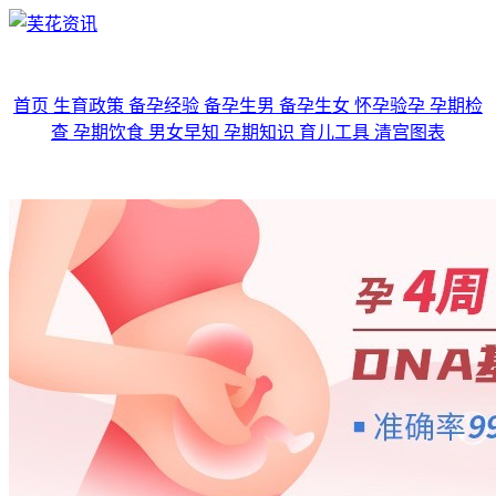
首页
生育政策
备孕经验
备孕生男
备孕生女
怀孕验孕
孕期检
查
孕期饮食
男女早知
孕期知识
育儿工具
清宫图表