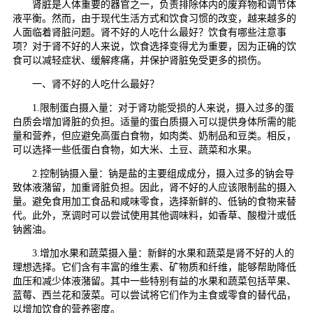
肾脏是人体重要的器官之一，负责排除体内的废弃物和调节体
液平衡。然而，由于现代生活方式和饮食习惯的改变，越来越多的
人面临着肾脏问题。肾不好的人吃什么最好？饮食有哪些注意事
项？对于肾不好的人来说，饮食选择变得尤为重要，因为正确的饮
食可以减轻症状、缓解疼痛，并保护肾脏免受更多的损伤。
一、肾不好的人吃什么最好？
1.限制蛋白摄入量：对于肾功能受损的人来说，摄入过多的蛋
白质会增加肾脏的负担。适量的蛋白质摄入可以提供身体所需的能
量和营养，但应避免高蛋白食物，如肉类、奶制品和豆类。相反，
可以选择一些低蛋白食物，如大米、土豆、蔬菜和水果。
2.控制钠摄入量：钠是盐的主要组成成分，摄入过多的钠会导
致体液潴留，加重肾脏负担。因此，肾不好的人应该限制盐的摄入
量。避免食用加工食品和咸味零食，选择新鲜的、低钠的食物来替
代。此外，烹调时可以尝试使用其他调味料，如香草、酸橙汁或低
钠酱油。
3.增加水果和蔬菜摄入量：新鲜的水果和蔬菜是肾不好的人的
理想选择。它们含有丰富的维生素、矿物质和纤维，能够帮助降低
血压和减少体液潴留。其中一些特别有益的水果和蔬菜包括苹果、
蓝莓、西兰花和菠菜。可以尝试将它们作为主食或零食的替代品，
以增加饮食的营养密度。