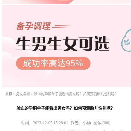
首页
>
男女早知
>
验血的孕酮单子能看出男女吗？如何预测胎儿性别呢？
验血的孕酮单子能看出男女吗？如何预测胎儿性别呢？
时间：2023-12-05 15:28:01 作者：小杨 阅读(308)