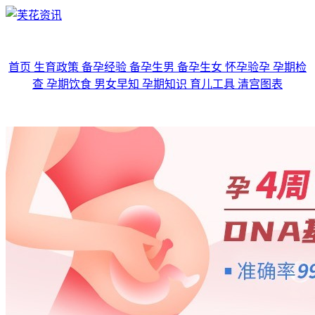
首页
生育政策
备孕经验
备孕生男
备孕生女
怀孕验孕
孕期检
查
孕期饮食
男女早知
孕期知识
育儿工具
清宫图表