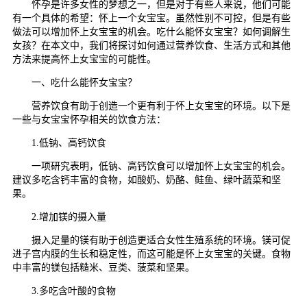
怀孕是许多女性的梦想之一，但是对于有些人来说，他们可能
有一个具体的希望：怀上一个女宝宝。虽然性别不可控，但是有些
做法可以增加怀上女宝宝的机会。吃什么能怀女宝宝？如何调解生
女孩？在本文中，我们将探讨如何通过营养饮食、生活方式和其他
方法来提高怀上女宝宝的可能性。
一、吃什么能怀女宝宝？
营养饮食有助于创造一个更有利于怀上女宝宝的环境。以下是
一些与女宝宝怀孕相关的饮食方法：
1.低钠、高钙饮食
一项研究表明，低钠、高钙饮食可以增加怀上女宝宝的机会。
建议多吃含钙丰富的食物，如酸奶、奶酪、鲑鱼、绿叶蔬菜和坚
果。
2.增加镁的摄入量
摄入足量的镁有助于创造更适合女性生殖系统的环境。镁可促
进子宫内膜的生长和稳定性，而这可能是怀上女宝宝的关键。食物
中丰富的镁包括糙米、豆类、菠菜和坚果。
3.多吃含叶酸的食物