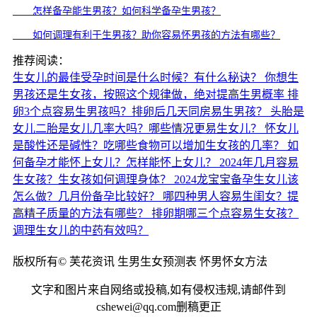
怎样备孕能生男孩？如何科学备孕生男孩？
如何调理有利于生男孩？助你容易怀男孩的方法有哪些？
推荐阅读：
生女儿的最佳受孕时间是什么时候？有什么秘诀？
你想生
男孩还是生女孩，按照这个规律做，绝对提高生男概率
排
卵3个点容易生男孩吗？排卵后几天同房易生男孩？
头胎是
女儿二胎是女儿几率大吗？哪些情况更易生女儿？
怀女儿
是酸性还是碱性？吃哪些食物可以增加生女孩的几率？
如
何备孕才能怀上女儿？怎样能怀上女儿？
2024年几月容易
生女孩？生女孩如何调理身体？
2024龙宝宝备孕生女儿该
怎么做？几月份备孕比较好？
哪四种男人容易生闺女？提
高精子质量的方法有哪些？
排卵期哪三个点容易生女孩？
调理生女儿的中药有效吗？
版权所有© 芙花资讯 生男生女预测表 怀男怀女方法
文字和图片来自网络或投稿,如有侵权违规,请邮件到
cshewei@qq.com删稿更正