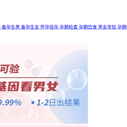
验
备孕生男
备孕生女
怀孕验孕
孕期检查
孕期饮食
男女早知
孕期