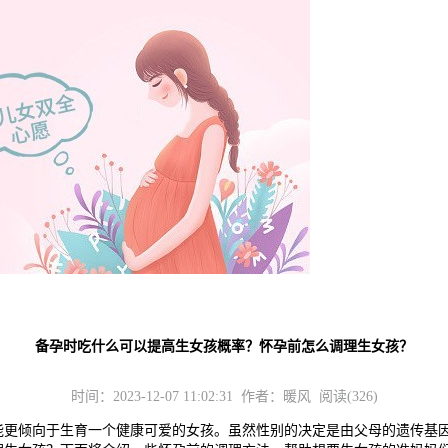
备孕时吃什么可以提高生女孩概率？怀孕前怎么调理生女孩？
时间：2023-12-07 11:02:31 作者：暖风 阅读(326)
倾向于生育一个健康可爱的女孩。虽然性别的决定是由父母的遗传基因