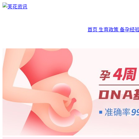
首页
生育政策
备孕经