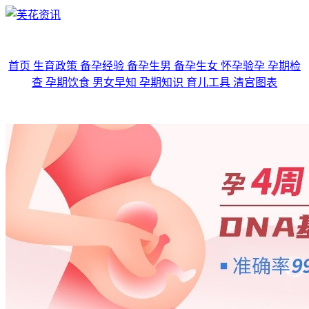
首页
生育政策
备孕经验
备孕生男
备孕生女
怀孕验孕
孕期检
查
孕期饮食
男女早知
孕期知识
育儿工具
清宫图表