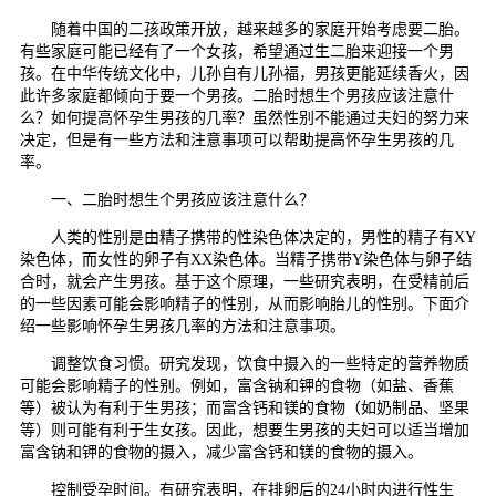
随着中国的二孩政策开放，越来越多的家庭开始考虑要二胎。
有些家庭可能已经有了一个女孩，希望通过生二胎来迎接一个男
孩。在中华传统文化中，儿孙自有儿孙福，男孩更能延续香火，因
此许多家庭都倾向于要一个男孩。二胎时想生个男孩应该注意什
么？如何提高怀孕生男孩的几率？虽然性别不能通过夫妇的努力来
决定，但是有一些方法和注意事项可以帮助提高怀孕生男孩的几
率。
一、二胎时想生个男孩应该注意什么？
人类的性别是由精子携带的性染色体决定的，男性的精子有XY
染色体，而女性的卵子有XX染色体。当精子携带Y染色体与卵子结
合时，就会产生男孩。基于这个原理，一些研究表明，在受精前后
的一些因素可能会影响精子的性别，从而影响胎儿的性别。下面介
绍一些影响怀孕生男孩几率的方法和注意事项。
调整饮食习惯。研究发现，饮食中摄入的一些特定的营养物质
可能会影响精子的性别。例如，富含钠和钾的食物（如盐、香蕉
等）被认为有利于生男孩；而富含钙和镁的食物（如奶制品、坚果
等）则可能有利于生女孩。因此，想要生男孩的夫妇可以适当增加
富含钠和钾的食物的摄入，减少富含钙和镁的食物的摄入。
控制受孕时间。有研究表明，在排卵后的24小时内进行性生