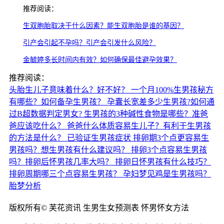
推荐阅读：
生双胞胎取决于什么因素？能生双胞胎是谁的基因？
引产会引起不孕吗？引产会引发什么风险？
金毓婷多长时间内有效？如何确保最佳避孕效果？
推荐阅读：
头胎生儿子意味着什么？好不好？
一个月100%生男孩秘方
有哪些？如何备孕生男孩？
孕囊长宽差多少生男孩?如何通
过B超数据判定男女?
生男孩的3种碱性食物是哪些？准爸
爸应该吃什么？
爸爸什么体质容易生儿子？有利于生男孩
的方法是什么？
已验证生男孩症状
排卵期3个点更容易生
男孩吗？想生男孩有什么建议吗？
排卵3个点容易生男孩
吗？排卵后怀男孩几率大吗？
排卵日怀男孩有什么技巧？
排卵周期哪三个点容易生男孩？
孕妇梦见鸡是生男孩吗？
胎梦分析
版权所有© 芙花资讯 生男生女预测表 怀男怀女方法