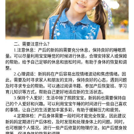
二、需要注意什么？
1.注意休息：产后的新妈妈需要充分休息，保持良好的睡眠质
量。可以尽量利用宝宝睡觉的时候进行休息，合理安排家人或保姆
的帮助，给予自己足够的休息和放松时间，有助于身体的恢复和调
整。
2.心理调适：新妈妈在产后容易出现情绪波动和焦虑情绪。因
此，需要及时寻求家人和朋友的支持，保持良好的心态，遇到问题
及时寻求专业的帮助。可以通过阅读书籍、参加产后恢复班、学习
育儿知识等方式，帮助自己更好地适应新的生活状态。
3.保持个人爱好：生活中除了照顾宝宝，新妈妈也需要保持自
己的个人爱好和兴趣。可以利用宝宝午睡的时间进行一些自己喜欢
的事情，让自己的生活更加丰富多彩，有助于缓解压力和疲劳。
4.定期体检：产后身体需要一段时间才能完全恢复，因此建议
新妈妈定期进行产后体检，及时发现和处理身体上的问题。同时，
也可根据个人情况，进行一些产后修复的物理疗法，如产后塑身按
摩等，促进身体的恢复和调理。