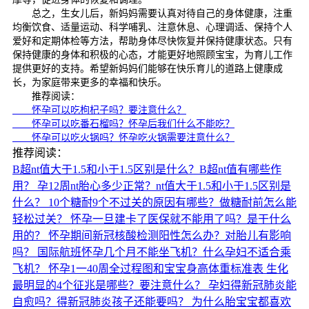
总之，生女儿后，新妈妈需要认真对待自己的身体健康，注重
均衡饮食、适量运动、科学哺乳、注意休息、心理调适、保持个人
爱好和定期体检等方法，帮助身体尽快恢复并保持健康状态。只有
保持健康的身体和积极的心态，才能更好地照顾宝宝，为育儿工作
提供更好的支持。希望新妈妈们能够在快乐育儿的道路上健康成
长，为家庭带来更多的幸福和快乐。
推荐阅读：
怀孕可以吃枸杞子吗？要注意什么？
怀孕可以吃番石榴吗？怀孕后我们什么不能吃？
怀孕可以吃火锅吗？怀孕吃火锅需要注意什么？
推荐阅读：
B超nt值大于1.5和小于1.5区别是什么？B超nt值有哪些作
用？
孕12周nt胎心多少正常？nt值大于1.5和小于1.5区别是
什么？
10个糖耐9个不过关的原因有哪些？做糖耐前怎么能
轻松过关？
怀孕一旦建卡了医保就不能用了吗？是干什么
用的？
怀孕期间新冠核酸检测阳性怎么办？对胎儿有影响
吗？
国际航班怀孕几个月不能坐飞机？什么孕妇不适合乘
飞机？
怀孕1一40周全过程图和宝宝身高体重标准表
生化
最明显的4个征兆是哪些？要注意什么？
孕妇得新冠肺炎能
自愈吗？得新冠肺炎孩子还能要吗？
为什么胎宝宝都喜欢