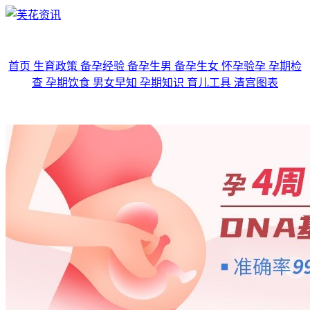
首页
生育政策
备孕经验
备孕生男
备孕生女
怀孕验孕
孕期检
查
孕期饮食
男女早知
孕期知识
育儿工具
清宫图表