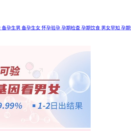
验
备孕生男
备孕生女
怀孕验孕
孕期检查
孕期饮食
男女早知
孕期