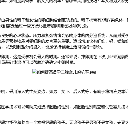
机率。如何提高备孕二胎女儿的机率？有哪些实用的技巧？本文将为大家
男性的精子和女性的卵细胞结合而形成的。精子携带有X和Y染色体，而
我们需要通过一些方法尽量增加卵细胞受精的机会。
好的心理状态。压力和紧张情绪会影响身体的内分泌系统，从而对受孕
物质等营养物质对卵细胞的发育至关重要。适当增加含有纤维、钙、镁和
质，以及限制盐分的摄入，也是保持健康生活习惯的一部分。
，这是受孕机会最大的时期。通常来说，排卵期在下次月经来潮前的14
测量基础体温也可以帮助准确确定排卵时期。
，采用深入式性交姿势，如男上女下、后入式等，有助于将精液更靠近
学技术可以帮助夫妇选择胚胎的性别，如胚胎性别筛查和试管婴儿技术
地怀孕和养育一个幸福健康的孩子。无论孩子是男孩还是女孩，夫妻之