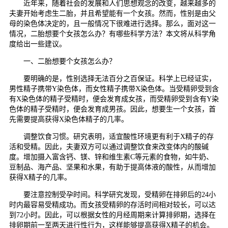
近年来，随着社会的发展和人们思想观念的改变，越来越多的
夫妻开始考虑生二胎，并且希望能有一个女孩。然而，性别是由父
母的染色体决定的，且一般情况下很难进行选择。那么，面对这一
情况，二胎想要个女孩怎么办？有哪些科学方法？本文将从科学角
度给出一些建议。
一、二胎想要个女孩怎么办？
要明确的是，性别选择无法百分之百保证。科学上已经证实，
男性精子携带Y染色体，而女性精子携带X染色体。当受精卵受到含
有X染色体的精子受精时，便会发育成女孩，而受精卵受到含有Y染
色体的精子受精时，便会发育成男孩。因此，想要生一个女孩，首
先需要提高获得X染色体精子的几率。
调整饮食习惯。研究表明，适宜酸性环境更有利于X精子的存
活和受精。因此，夫妻双方可以通过调整饮食来改变体内的酸碱
度。增加摄入富含钙、镁、锌和维生素C等元素的食物，如牛奶、
豆制品、海产品、坚果和水果，有助于提高体液的酸性，从而增加
获得X精子的几率。
要注意控制受孕时间。科学研究发现，受精卵在排卵后的24小
时内最容易受精成功。而女孩受精卵的存活时间相对较长，可以达
到72小时。因此，可以根据女性的月经周期来计算排卵期，选择在
排卵期前一至两天进行性行为，这样能够提高获得X精子的机会。