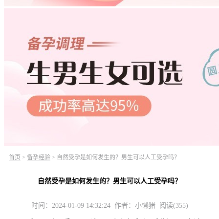
首页
>
备孕经验
>
自然受孕是如何发生的？男生可以人工受孕吗？
自然受孕是如何发生的？男生可以人工受孕吗？
时间：2024-01-09 14:32:24 作者：小懒猪 阅读(355)