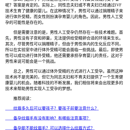
呢？答案是肯定的。实际上，同性恋夫妇或不育夫妇已经通过IVF
技术生育了健康的婴儿。在这种情况下，男性可以通过捐赠精子来
进行体外受精，而女性则扮演孕育婴儿的角色。因此，男性人工受
孕的可能性是存在的。
但是需要注意的是，男性人工受孕仍然存在一些技术难题。首
先，男性没有子宫和卵巢，无法提供给受精卵合适的环境来生长。
其次，尽管男性可以捐赠精子，但由于男性体内的生化反应不同，
所以在实验室中进行体外受精可能会面临一些挑战。最后，即使男
性可以成功进行体外受精，他还需要承担孕育婴儿的责任，这对于
男性来说可能会是一个挑战。
总之，男性可以通过体外受精的方式进行人工受孕。虽然这种
技术尚不是完美的，但它为同志夫妇和不育夫妇提供了一个生育健
康婴儿的机会。随着科技的不断发展，我们相信将来会出现更多的
技术来帮助男性实现人工受孕的梦想。
推荐阅读：
纹眉多久后可以要孩子？要孩子前要注意什么？
备孕纹眉毛有没有影响？有哪些注意事项？
备孕能不能纹眉毛？可以选择什么纹眉方式？