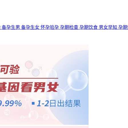
验
备孕生男
备孕生女
怀孕验孕
孕期检查
孕期饮食
男女早知
孕期