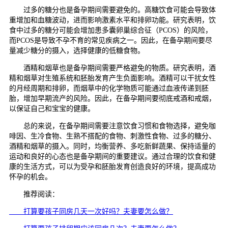
过多的糖分也是备孕期间需要避免的。高糖饮食可能会导致体
重增加和血糖波动，进而影响激素水平和排卵功能。研究表明，饮
食中过多的糖分可能会增加患多囊卵巢综合征（PCOS）的风险，
而PCOS是导致不孕不育的常见疾病之一。因此，在备孕期间要尽
量减少糖分的摄入，选择健康的低糖食物。
酒精和烟草也是备孕期间需要严格避免的物质。研究表明，酒
精和烟草对生殖系统和胚胎发育产生负面影响。酒精可以干扰女性
的月经周期和排卵，而烟草中的化学物质可能通过血液传递到胚
胎，增加早期流产的风险。因此，在备孕期间要彻底戒酒和戒烟，
以保证自己和宝宝的健康。
总的来说，在备孕期间需要注意饮食习惯和食物选择，避免咖
啡因、生冷食物、生熟不搭配的食物、刺激性食物、过多的糖分、
酒精和烟草的摄入。同时，均衡营养、多吃新鲜蔬果、保持适量的
运动和良好的心态也是备孕期间的重要建议。通过合理的饮食和健
康的生活方式，可以为受孕和胚胎发育创造良好的环境，提高成功
怀孕的机会。
推荐阅读：
打算要孩子同房几天一次好吗？夫妻要怎么做？