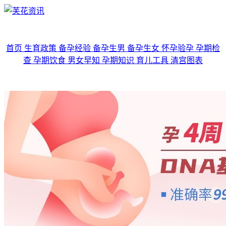
首页
生育政策
备孕经验
备孕生男
备孕生女
怀孕验孕
孕期检
查
孕期饮食
男女早知
孕期知识
育儿工具
清宫图表