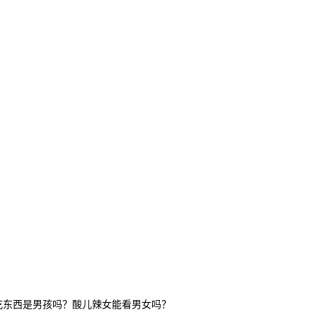
吃东西是男孩吗？
酸儿辣女能看男女吗？