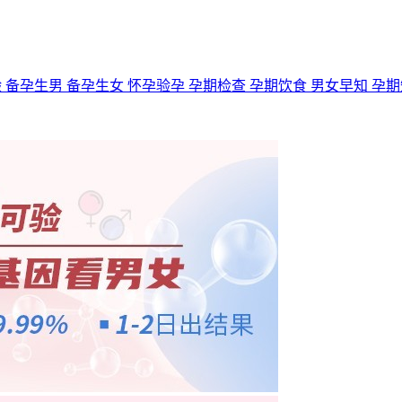
验
备孕生男
备孕生女
怀孕验孕
孕期检查
孕期饮食
男女早知
孕期