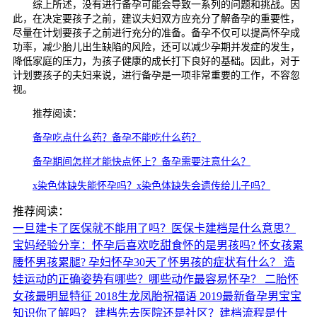
综上所述，没有进行备孕可能会导致一系列的问题和挑战。因
此，在决定要孩子之前，建议夫妇双方应充分了解备孕的重要性，
尽量在计划要孩子之前进行充分的准备。备孕不仅可以提高怀孕成
功率，减少胎儿出生缺陷的风险，还可以减少孕期并发症的发生，
降低家庭的压力，为孩子健康的成长打下良好的基础。因此，对于
计划要孩子的夫妇来说，进行备孕是一项非常重要的工作，不容忽
视。
推荐阅读：
备孕吃点什么药？备孕不能吃什么药？
备孕期间怎样才能快点怀上？备孕需要注意什么？
x染色体缺失能怀孕吗？x染色体缺失会遗传给儿子吗？
推荐阅读：
一旦建卡了医保就不能用了吗？医保卡建档是什么意思？
宝妈经验分享：怀孕后喜欢吃甜食怀的是男孩吗?
怀女孩累
腰怀男孩累腿?
孕妇怀孕30天了怀男孩的症状有什么？
造
娃运动的正确姿势有哪些？哪些动作最容易怀孕？
二胎怀
女孩最明显特征
2018生龙凤胎祝福语
2019最新备孕男宝宝
知识你了解吗？
建档先去医院还是社区？建档流程是什