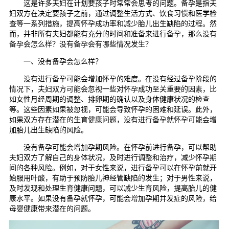
这是许多夫妇在计划要孩子时常常会思考的问题。备孕是指夫
妇双方在决定要孩子之前，通过调整生活方式、饮食习惯和医学检
查等一系列措施，提高怀孕成功率和减少胎儿出生缺陷的过程。然
而，并非所有夫妇都能有充分的时间和准备来进行备孕，那么没有
备孕会怎么样？没有备孕会有哪些情况发生？
一、没有备孕会怎么样？
没有进行备孕可能会增加怀孕的难度。在没有经过备孕阶段的
情况下，夫妇双方可能会忽视一些对怀孕成功至关重要的因素，比
如女性月经周期的调整、排卵期的确认以及身体健康状况的检查
等。这些因素如果被忽视，可能会导致怀孕的困难和延误。此外，
如果双方存在潜在的生育健康问题，没有进行备孕就怀孕可能会增
加胎儿出生缺陷的风险。
没有备孕可能会增加孕期风险。在怀孕前进行备孕，可以帮助
夫妇双方了解自己的身体状况，及时进行调整和治疗，减少怀孕期
间的各种风险。例如，对于女性来说，进行备孕可以在怀孕前就开
始服用叶酸，有助于预防胎儿神经管缺陷的发生；对于男性来说，
及时发现和处理生育健康问题，可以减少生育风险，提高胎儿的健
康水平。如果没有备孕就怀孕，可能会增加孕期并发症的风险，给
母婴健康带来潜在的问题。