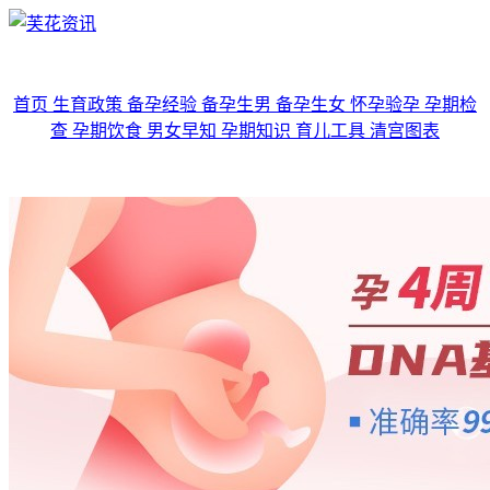
首页
生育政策
备孕经验
备孕生男
备孕生女
怀孕验孕
孕期检
查
孕期饮食
男女早知
孕期知识
育儿工具
清宫图表