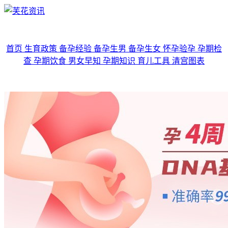
首页
生育政策
备孕经验
备孕生男
备孕生女
怀孕验孕
孕期检
查
孕期饮食
男女早知
孕期知识
育儿工具
清宫图表