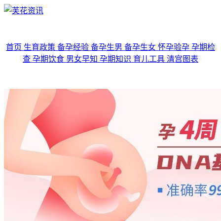
首页
生育政策
备孕经验
备孕生男
备孕生女
怀孕验孕
孕期检
查
孕期饮食
男女早知
孕期知识
育儿工具
清宫图表