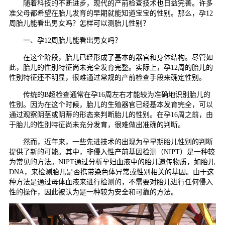
随着科技的不断进步，现代的产前检查技术也日益完善。许多
准父母都希望在胎儿发育的早期就能知道宝宝的性别。那么，孕12
周胎儿能看出男女吗？怎样可以测胎儿性别？
一、孕12周胎儿能看出男女吗？
在这个阶段，胎儿已经形成了基本的器官和身体结构。尽管如
此，胎儿的性别特征尚未完全发育完整。实际上，孕12周的胎儿的
性别特征还不明显，很难通过常规的产前检查手段来确定性别。
传统的B超检查通常在孕16周左右才能较为准确地识别胎儿的
性别。因为在这个时候，胎儿的生殖器官已经基本发育完全，可以
通过观察阴茎或阴蒂的形态来判断胎儿的性别。在孕16周之前，由
于胎儿的性别特征尚未充分发育，很难做出准确的判断。
然而，近年来，一些先进技术的出现为孕早期胎儿性别的判断
提供了新的可能。其中，非侵入性产前基因检测（NIPT）是一种较
为常见的方法。NIPT通过分析孕妇血液中的胎儿遗传物质，如胎儿
DNA，来检测胎儿是否携带染色体异常或性别相关的基因。由于这
种方法是通过母体血液来进行检测的，不需要对胎儿进行任何侵入
性的操作，因此被认为是一种较为安全和可靠的方法。