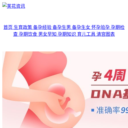
首页
生育政策
备孕经验
备孕生男
备孕生女
怀孕验孕
孕期检
查
孕期饮食
男女早知
孕期知识
育儿工具
清宫图表