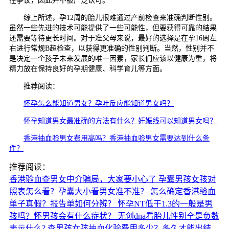
在争议，因此并不被广泛认可。
综上所述，孕12周的胎儿很难通过产前检查来准确判断性别。
虽然一些先进的技术可能提供了一些可能性，但要获得可靠的结果
还需要等待更长时间。对于准父母来说，最好的选择是在孕16周左
右进行常规B超检查，以获得更准确的性别判断。当然，性别并不
是决定一个孩子未来发展的唯一因素，家长们应该以健康为重，将
精力放在保持良好的孕期健康、科学育儿等方面。
推荐阅读：
怀孕怎么能知道男女？孕吐反应能知道男女吗？
怀孕知道男女最准确的方法有什么？妊娠线可以知道男女吗？
香港抽血验男女费用高吗？香港抽血验男女需要达到什么条
件？
推荐阅读：
香港验血查男女中介骗局，大家要小心了
孕囊男孩女孩对
照表怎么看？孕囊大小看男女准不准？
怎么确定香港验血
单子真假？报告单如何分辨？
怀孕NT低于1.3的一般是男
孩吗？怀男孩会有什么症状？
无创dna看胎儿性别全是负数
表示什么?
查男孩女孩抽血化验费用多少？多久才能出结