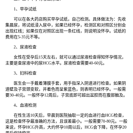
1、早孕试纸
可以在各大药店购买早孕试纸，自己检测。具体做法为：先收
集晨尿，将试纸浸入尿中，如果已经怀孕，检测区和对照区分别会
出现红线；如果仅在对照区出现一条红线，则说明没怀孕。试纸的
费用在5-35元不等。
2、尿液检查
女性在受孕后15天左右，就可以通过尿液检查得知怀孕情况，
主要是查尿液中的尿HCG水平。尿液检查需要40-60元。
3、妇科检查
医生会一手戴着薄膜手套，用手指深入阴道进行检查。如果阴
道壁及子宫颈变软，并着色而呈紫蓝色，则表明已经怀孕。一般需
要30-40元。一般怀孕12周后，子宫底即可超出盆腔而在腹部触及。
4、血液检测
在性生活10天后，早晨到医院抽取一定的血进行血HCG检查，
这是检查怀孕最准确的方法，且误差最小。一般需要70-80元。一般
来说，怀孕HCG升高，大约怀孕10周以后，HCG会下降，在怀孕20