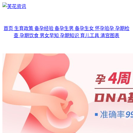
首页
生育政策
备孕经验
备孕生男
备孕生女
怀孕验孕
孕期检
查
孕期饮食
男女早知
孕期知识
育儿工具
清宫图表