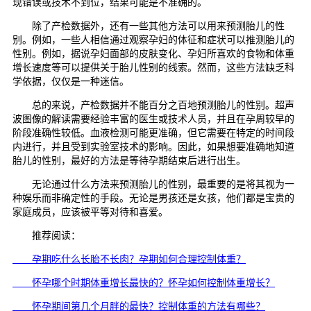
现错误或技术不到位，结果可能是不准确的。
除了产检数据外，还有一些其他方法可以用来预测胎儿的性
别。例如，一些人相信通过观察孕妇的体征和症状可以推测胎儿的
性别。例如，据说孕妇面部的皮肤变化、孕妇所喜欢的食物和体重
增长速度等可以提供关于胎儿性别的线索。然而，这些方法缺乏科
学依据，仅仅是一种迷信。
总的来说，产检数据并不能百分之百地预测胎儿的性别。超声
波图像的解读需要经验丰富的医生或技术人员，并且在孕周较早的
阶段准确性较低。血液检测可能更准确，但它需要在特定的时间段
内进行，并且受到实验室技术的影响。因此，如果想要准确地知道
胎儿的性别，最好的方法是等待孕期结束后进行出生。
无论通过什么方法来预测胎儿的性别，最重要的是将其视为一
种娱乐而非确定性的手段。无论是男孩还是女孩，他们都是宝贵的
家庭成员，应该被平等对待和喜爱。
推荐阅读：
孕期吃什么长胎不长肉？孕期如何合理控制体重？
怀孕哪个时期体重增长最快的？怀孕如何控制体重增长？
怀孕期间第几个月胖的最快？控制体重的方法有哪些？