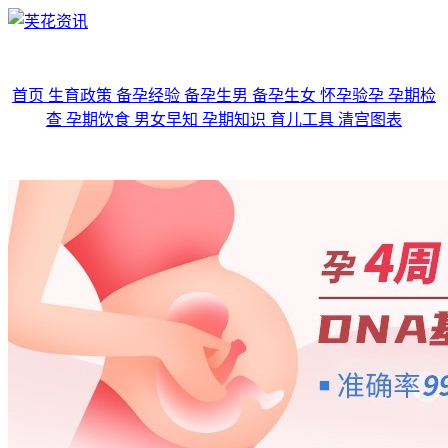
首页
生育政策
备孕经验
备孕生男
备孕生女
怀孕验孕
孕期检
查
孕期饮食
男女早知
孕期知识
育儿工具
清宫图表