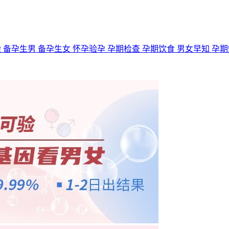
验
备孕生男
备孕生女
怀孕验孕
孕期检查
孕期饮食
男女早知
孕期