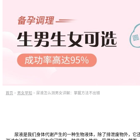
首页
>
男女早知
>
尿液怎么测男女详解：掌握方法不出错
尿液是我们身体代谢产生的一种生物液体，除了排泄废物外，它还可