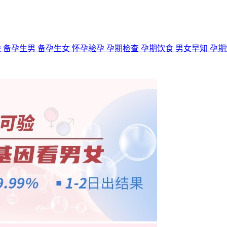
验
备孕生男
备孕生女
怀孕验孕
孕期检查
孕期饮食
男女早知
孕期