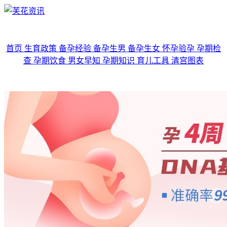
首页
生育政策
备孕经验
备孕生男
备孕生女
怀孕验孕
孕期检
查
孕期饮食
男女早知
孕期知识
育儿工具
清宫图表