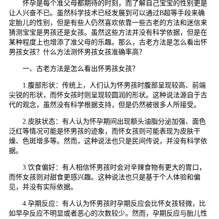
怀孕是每个准父母都期待的时刻，而了解自己宝宝的性别更是
让人兴奋不已。虽然科学技术已经发展到可以通过B超等手段来确
定胎儿的性别，但是有些人仍然喜欢依靠一些古老的方法和迷信来
猜测宝宝是男孩还是女孩。虽然这些方法并没有科学依据，但是在
某种程度上也增添了准父母的乐趣。那么，古老方法是怎么看出怀
男孩女孩？什么方法测怀男孩女孩准确率高？
一、古老方法是怎么看出怀男孩女孩？
1.腹部形状：传统上，人们认为怀男孩时腹部呈现较高、前端
尖锐的形状，而怀女孩时则呈现较圆润的形状。这种说法源自于古
代的观念，虽然没有科学根据支持，但是仍然被很多人所接受。
2.皮肤状态：有人认为怀孕期间出现额头油脂分泌加强、面色
泛红等情况可能是怀男孩的迹象，而怀女孩则可能表现为皮肤干
燥、色斑增多等。然而，这种说法也只是民间传说，并没有科学依
据。
3.饮食偏好：有人相信怀男孩时会对辛辣食物有更大的胃口，
而怀女孩则对甜食更感兴趣。这种说法也只是基于个人体验和偏
见，并没有实际依据。
4.孕期反应：有人认为怀男孩时孕期反应会比怀女孩轻微，比
如早孕反应不明显或者恶心的次数较少。然而，孕期反应与胎儿性