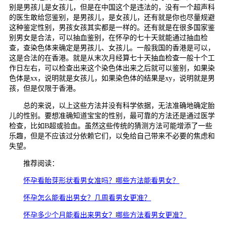
别是男孩儿是女孩儿，但是在中国这个是违法的，没有一个超声科
的医生敢给您鉴别，是男孩儿，是女孩儿，还有就是你也尽量规避
这种鉴定性别，男孩女孩其实都是一样的。还有就是在很多国家鉴
别男女是合法，可以抽血鉴别，在怀孕的七十天就能通过抽血检
查，查染色体来确定是男孩儿、女孩儿。一般我国的香港是可以，
这是合法的在香港。就是从末次月经算七十天抽血检查一般十个工
作日左右，可以检查出来这个染色体出来之后就可以鉴别，如果染
色体是xx，说明就是女孩儿，如果染色体的结果是xy，说明就是男
孩，但是仅限于香港。
总的来说，以上这些方法并没有科学依据，无法准确地确定胎
儿的性别。要想准确知道宝宝的性别，最可靠的方法还是通过医学
检查，比如B超或验血。虽然这些传统的猜测方法可能增添了一些
乐趣，但是不应该过分依赖它们，以免给自己带来不必要的焦虑和
失望。
推荐阅读：
怀孕看胎芽形状看男女准吗？哪些方法能看男女？
怀孕怎么能看出男女？几周看男女更准？
怀孕多少个月能看出来男女？哪些方法看男女更准？