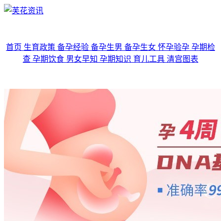
首页
生育政策
备孕经验
备孕生男
备孕生女
怀孕验孕
孕期检
查
孕期饮食
男女早知
孕期知识
育儿工具
清宫图表