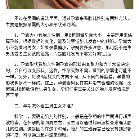
不过在民间的说法里面，通过孕囊来看胎儿性别有两种方法，
主要是根据孕囊的大小和形状来判断。
1、孕囊大小看胎儿性别：用B超测量孕囊大小，主要是用来估
算孕龄，根据数据的变化，能及时察觉胎儿发育中的缺陷。孕囊大
小不能看出男女，如果孕囊偏小，孕妈要多多注意，那可能不是生
男孩或者生女孩的征兆，而是胎儿发育不够完好的征兆。
2、孕囊形状看胎儿性别孕囊的形状由其张力和含羊水量决定
的，会自行改变形状。这样，怀孕天数不同，看到的孕囊也可能不
一样。另外，每次B超探头的方向不同，从不同的角度看，孕囊的
形状也是不一样的。综上，孕囊看男女其实并没有合理的依据，比
起通过B超数值看生男生女，孕妈们更需要关注的胎儿发育情况是
否正常。
二、孕期怎么看生男生女才准？
科学上，要确定胎儿的性别，一般是在孕期的中后期进行超声
波检查。在怀孕的第20周左右，医生可以通过超声波检查来确认胎
儿的性别。这是因为在这个时候，胎儿的生殖器官已经发育到足够
的程度，可以通过超声波来观察。