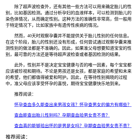
除了超声波检查外，还有其他一些方法可以用来确定胎儿的性
别，比如基因检测。通过分析孕妇的血液样本，可以检测到胎儿的
染色体情况，从而确定性别。这种方法的准确性非常高，但一般用
于特定情况下，比如家族中有遗传性疾病的情况。
然而，40天时观察孕囊并不能提供关于胎儿性别的任何信息。
在这个阶段，胎儿的性别还没有形成，任何尝试通过观察孕囊来推
测性别的做法都是不准确的。因此，如果准父母想要知道宝宝的性
别，最可靠的方法还是等待超声波检查或者基因检测的结果。
此外，性别并不是决定宝宝健康与否的唯一因素，每个宝宝都
应该被珍视和期待。不论是男孩还是女孩，都是家庭的希望和未来
的希望，他们都值得被爱和呵护。因此，在等待性别揭晓的过程
中，准父母应该享受怀孕的喜悦，期待宝宝健康快乐地到来。
推荐阅读：
怀孕查血多久能查出来男孩女孩？怀孕查男女的偏方有哪些？
查血能查出胎儿性别吗？孕期查血验男女贵不贵？
查血真的能够验出怀的是男是女吗？孕期查血验男女贵不贵？
推荐阅读：