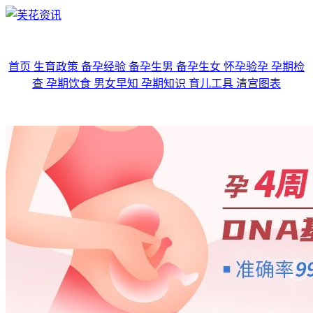
首页
生育政策
备孕经验
备孕生男
备孕生女
怀孕验孕
孕期检
查
孕期饮食
男女早知
孕期知识
育儿工具
清宫图表