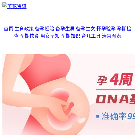
首页
生育政策
备孕经验
备孕生男
备孕生女
怀孕验孕
孕期检
查
孕期饮食
男女早知
孕期知识
育儿工具
清宫图表