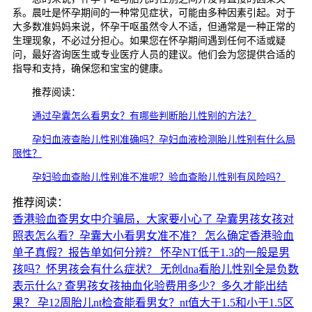
系。晨吐是怀孕期间的一种常见症状，可能由多种因素引起。对于
大多数准妈妈来说，怀孕干呕虽然令人不适，但通常是一种正常的
生理现象，不必过分担心。如果您在怀孕期间遇到任何不适或疑
问，最好咨询医生或专业医疗人员的建议。他们会为您提供合适的
指导和支持，确保您和宝宝的健康。
推荐阅读：
通过孕囊怎么看男女？有哪些判断胎儿性别的方法？
孕妇血液查胎儿性别准确吗？孕妇血液检测胎儿性别有什么局
限性？
孕妇验血查胎儿性别准不准呢？验血查胎儿性别有风险吗？
推荐阅读：
香港验血查男女中介骗局，大家要小心了
孕囊男孩女孩对
照表怎么看？孕囊大小看男女准不准？
怎么确定香港验血
单子真假？报告单如何分辨？
怀孕NT低于1.3的一般是男
孩吗？怀男孩会有什么症状？
无创dna看胎儿性别全是负数
表示什么?
查男孩女孩抽血化验费用多少？多久才能出结
果？
孕12周胎儿nt检查能看男女？nt值大于1.5和小于1.5区