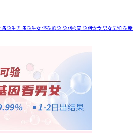
验
备孕生男
备孕生女
怀孕验孕
孕期检查
孕期饮食
男女早知
孕期