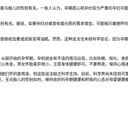
可能与胎儿的性别有关。一些人认为，孕期恶心和孕吐较为严重的孕妇可
别有关。据说，如果孕妇对咸食和蛋白质的需求增加，可能暗示着她怀的
部痤疮加重或皮肤变得油腻。然而，这种说法也未经科学验证，因为孕期
刚开始的孕早期，孕妈就会有不适的情况出现，比如失眠、呕吐、食欲
安心休息，男女怀胎差异很小，注意身体健康即可。不要熬夜，保持心情
们怀的是男孩，但这些说法缺乏科学支持。目前，科学界尚未找到可靠
是，无论胎儿的性别如何，保持良好的孕期健康和积极的心态对母婴健康