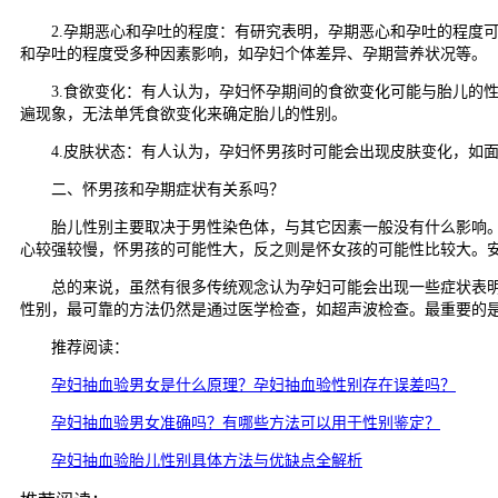
2.孕期恶心和孕吐的程度：有研究表明，孕期恶心和孕吐的程度
和孕吐的程度受多种因素影响，如孕妇个体差异、孕期营养状况等。
3.食欲变化：有人认为，孕妇怀孕期间的食欲变化可能与胎儿的性
遍现象，无法单凭食欲变化来确定胎儿的性别。
4.皮肤状态：有人认为，孕妇怀男孩时可能会出现皮肤变化，如面
二、怀男孩和孕期症状有关系吗？
胎儿性别主要取决于男性染色体，与其它因素一般没有什么影响。从
心较强较慢，怀男孩的可能性大，反之则是怀女孩的可能性比较大。
总的来说，虽然有很多传统观念认为孕妇可能会出现一些症状表明她
性别，最可靠的方法仍然是通过医学检查，如超声波检查。最重要的
推荐阅读：
孕妇抽血验男女是什么原理？孕妇抽血验性别存在误差吗？
孕妇抽血验男女准确吗？有哪些方法可以用于性别鉴定？
孕妇抽血验胎儿性别具体方法与优缺点全解析