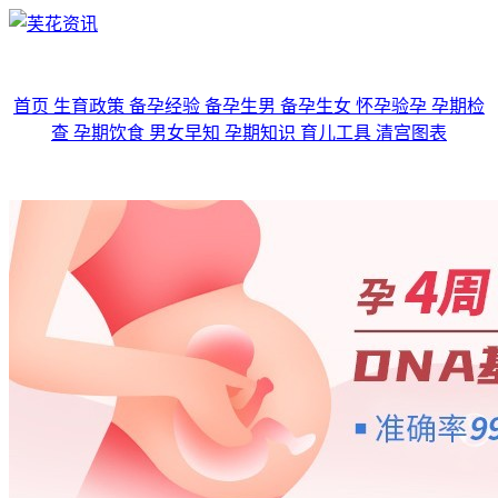
首页
生育政策
备孕经验
备孕生男
备孕生女
怀孕验孕
孕期检
查
孕期饮食
男女早知
孕期知识
育儿工具
清宫图表