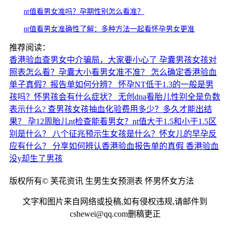
nt值看男女准吗？孕期性别怎么看准？
nt值看男女准确性了解：多种方法一起看怀孕男女更准
推荐阅读：
香港验血查男女中介骗局，大家要小心了
孕囊男孩女孩对
照表怎么看？孕囊大小看男女准不准？
怎么确定香港验血
单子真假？报告单如何分辨？
怀孕NT低于1.3的一般是男
孩吗？怀男孩会有什么症状？
无创dna看胎儿性别全是负数
表示什么?
查男孩女孩抽血化验费用多少？多久才能出结
果？
孕12周胎儿nt检查能看男女？nt值大于1.5和小于1.5区
别是什么？
八个征兆预示生女孩是什么？怀女儿的早孕反
应有什么？
分享如何辨认香港验血报告单的真假
香港验血
没y却生了男孩
版权所有© 芙花资讯 生男生女预测表 怀男怀女方法
文字和图片来自网络或投稿,如有侵权违规,请邮件到
cshewei@qq.com删稿更正