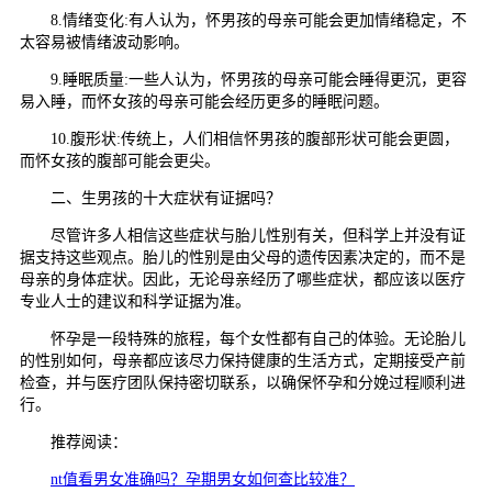
8.情绪变化:有人认为，怀男孩的母亲可能会更加情绪稳定，不
太容易被情绪波动影响。
9.睡眠质量:一些人认为，怀男孩的母亲可能会睡得更沉，更容
易入睡，而怀女孩的母亲可能会经历更多的睡眠问题。
10.腹形状:传统上，人们相信怀男孩的腹部形状可能会更圆，
而怀女孩的腹部可能会更尖。
二、生男孩的十大症状有证据吗？
尽管许多人相信这些症状与胎儿性别有关，但科学上并没有证
据支持这些观点。胎儿的性别是由父母的遗传因素决定的，而不是
母亲的身体症状。因此，无论母亲经历了哪些症状，都应该以医疗
专业人士的建议和科学证据为准。
怀孕是一段特殊的旅程，每个女性都有自己的体验。无论胎儿
的性别如何，母亲都应该尽力保持健康的生活方式，定期接受产前
检查，并与医疗团队保持密切联系，以确保怀孕和分娩过程顺利进
行。
推荐阅读：
nt值看男女准确吗？孕期男女如何查比较准？