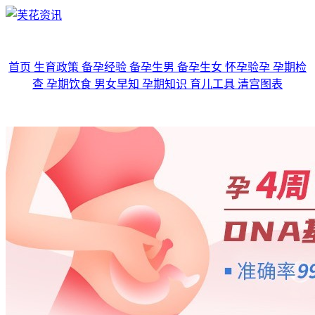
首页
生育政策
备孕经验
备孕生男
备孕生女
怀孕验孕
孕期检
查
孕期饮食
男女早知
孕期知识
育儿工具
清宫图表