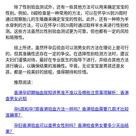
除了性别验血测试外，还有一些其他方法可以用来确定宝宝的
性别。例如，B超检查是一种常用的方法，可以在怀孕16到20周时
通过观察胎儿的生殖器来确定宝宝的性别。此外，还有一种称为羊
水穿刺的方法，可以在怀孕15到20周时通过取样羊水来进行性别检
测。这些方法虽然比性别验血测试更为可靠，但也都有一定的风险
和局限性。
综上所述，虽然怀孕后验血可以测男女的方法在理论上是可行
的，但其准确性还存在一定的争议。在选择性别检测方法时，建议
夫妇们谨慎对待，最好在专业医生的指导下进行，并结合其他方法
进行确认，以确保结果的准确性。毕竟，无论宝宝是男孩还是女
孩，都是一段美好的旅程，值得期待和珍惜。
推荐阅读：
香港孕初期抽血就知道男准不准以及哪些注意事项解析：香港
查男女必知
孕6周和孕7周香港验血方法一样吗？香港验血需要几周才比较
准确率？
孕妇香港验血可以查男女性别吗？香港检查男女要多少天出结
果？