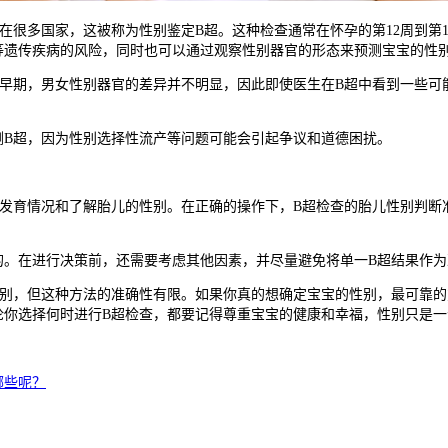
很多国家，这被称为性别鉴定B超。这种检查通常在怀孕的第12周到第1
等遗传疾病的风险，同时也可以通过观察性别器官的形态来预测宝宝的性
期，男女性别器官的差异并不明显，因此即使医生在B超中看到一些可能
B超，因为性别选择性流产等问题可能会引起争议和道德困扰。
育情况和了解胎儿的性别。在正确的操作下，B超检查的胎儿性别判断准
的。在进行决策前，还需要考虑其他因素，并尽量避免将单一B超结果作为
，但这种方法的准确性有限。如果你真的想确定宝宝的性别，最可靠的方
论你选择何时进行B超检查，都要记得尊重宝宝的健康和幸福，性别只是
哪些呢？