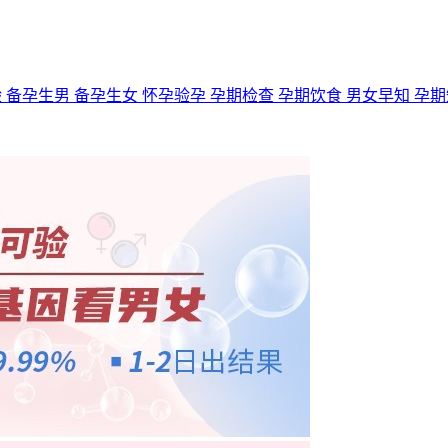
验
备孕生男
备孕生女
怀孕验孕
孕期检查
孕期饮食
男女早知
孕期