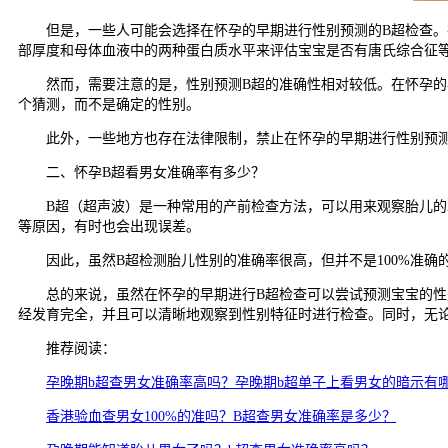
但是，一些人可能会选择在怀孕的早期进行性别预测的B超检查。在
部厚度和母体血液中的两种蛋白质水平来评估宝宝是否有唐氏综合征
然而，需要注意的是，性别预测B超的准确性相对较低。在怀孕的早
个猜测，而不是确定的性别。
此外，一些地方也存在法律限制，禁止在怀孕的早期进行性别预测
二、怀孕B超看男女准确率有多少？
B超（超声波）是一种常用的产前检查方法，可以用来观察胎儿的发
等原因，有时也会出现误差。
因此，虽然B超检测胎儿性别的准确率很高，但并不是100%准确
总的来说，虽然在怀孕的早期进行B超检查可以尝试预测宝宝的性别
经发育完全，并且可以清晰地观察到性别特征时进行检查。同时，无
推荐阅读：
孕晚期b超查男女准确率高吗？孕晚期b超单子上看男女的暗示有
香港验血查男女100%的准吗？B超查男女准确率是多少？