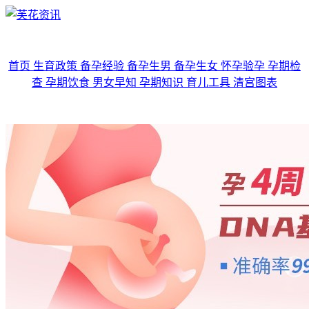
首页
生育政策
备孕经验
备孕生男
备孕生女
怀孕验孕
孕期检
查
孕期饮食
男女早知
孕期知识
育儿工具
清宫图表