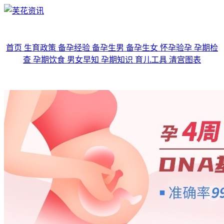
首页
生育政策
备孕经验
备孕生男
备孕生女
怀孕验孕
孕期检
查
孕期饮食
男女早知
孕期知识
育儿工具
清宫图表