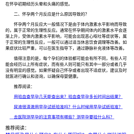
在怀孕初期经历头晕和头痛的感觉。
二、怀孕两个月反应是什么原因导致的？
怀孕两个月反应大一般情况下是由于体内激素水平影响而导致
的，属于正常的生理性反应。通常在怀孕期间体内的激素水平会逐
渐上升，受体内激素水平影响，可能会出现恶心呕吐等症状等，属
于正常的生理性反应，一般可以通过适当休息饮食调理等改善。如
果症状比较严重，可以在医生指导下，通过静脉补充液体等改善。
值得注意的是，每个孕妇的体验都可能会有所不同，有些人可
能会经历以上所有症状，而有些人则可能只有其中一部分或者几乎
没有明显的感觉。如果怀疑自己怀孕或者出现不适症状，建议及时
就医进行确认和咨询，以确保母婴健康。
推荐阅读：
用验血查早孕几天能查出来？验血查早孕多长时间出结果？
尿液很清澈用早孕试纸验准吗？什么时候用早孕试纸验准？
去医院测早孕的注意事项有哪些？测早孕要挂什么科？
推荐阅读：