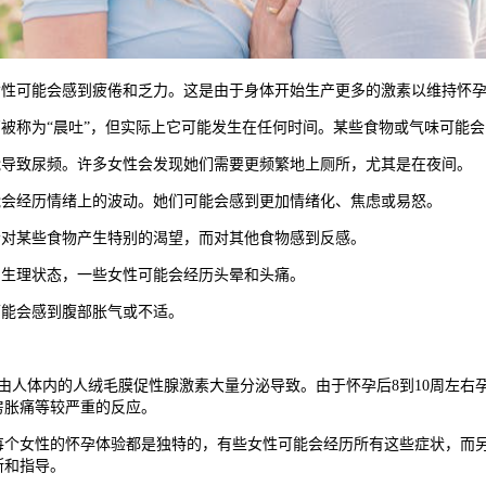
性可能会感到疲倦和乏力。这是由于身体开始生产更多的激素以维持怀
被称为“晨吐”，但实际上它可能发生在任何时间。某些食物或气味可能会
导致尿频。许多女性会发现她们需要更频繁地上厕所，尤其是在夜间。
会经历情绪上的波动。她们可能会感到更加情绪化、焦虑或易怒。
对某些食物产生特别的渴望，而对其他食物感到反感。
生理状态，一些女性可能会经历头晕和头痛。
能会感到腹部胀气或不适。
人体内的人绒毛膜促性腺激素大量分泌导致。由于怀孕后8到10周左右
房胀痛等较严重的反应。
女性的怀孕体验都是独特的，有些女性可能会经历所有这些症状，而另
断和指导。