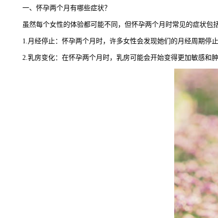
一、怀孕两个月有哪些症状？
虽然每个女性的体验都可能不同，但怀孕两个月时常见的症状包
1.月经停止：怀孕两个月时，许多女性会发现她们的月经周期停止
2.乳房变化：在怀孕两个月时，乳房可能会开始变得更加敏感和肿