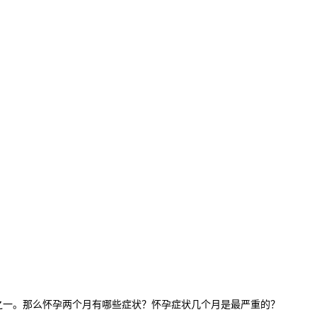
一。那么怀孕两个月有哪些症状？怀孕症状几个月是最严重的？