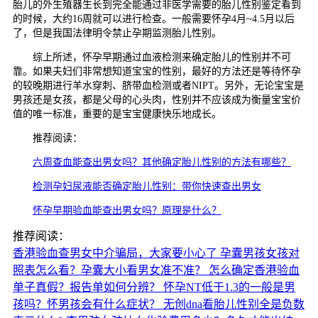
胎儿的外生殖器生长到完全能通过非医学需要的胎儿性别鉴定看到
的时候，大约16周就可以进行检查。一般需要怀孕4月~4.5月以后
了，但是我国法律明令禁止孕期监测胎儿性别。
综上所述，怀孕早期通过血液检测来确定胎儿的性别并不可
靠。如果夫妇们非常想知道宝宝的性别，最好的方法还是等待怀孕
的较晚期进行羊水穿刺、脐带血检测或者NIPT。另外，无论宝宝是
男孩还是女孩，都是父母的心头肉，性别并不应该成为衡量宝宝价
值的唯一标准，重要的是宝宝健康快乐地成长。
推荐阅读：
六周查血能查出男女吗？其他确定胎儿性别的方法有哪些？
检测孕妇尿液能否确定胎儿性别：带你快速查出男女
怀孕早期验血能查出男女吗？原理是什么？
推荐阅读：
香港验血查男女中介骗局，大家要小心了
孕囊男孩女孩对
照表怎么看？孕囊大小看男女准不准？
怎么确定香港验血
单子真假？报告单如何分辨？
怀孕NT低于1.3的一般是男
孩吗？怀男孩会有什么症状？
无创dna看胎儿性别全是负数