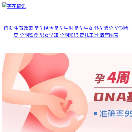
首页
生育政策
备孕经验
备孕生男
备孕生女
怀孕验孕
孕期检
查
孕期饮食
男女早知
孕期知识
育儿工具
清宫图表