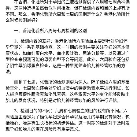
在香港，化验所对于孕妇的血液检测提供了六周和七周两种选
择。这两种选择虽然看似时间相近，但在检测内容和目的上却有所
不同。那么，香港化验所六周和七周的区别是什么？香港化验所什
么时候检测最好？
一、香港化验所六周与七周检测的区别
1、检测内容的差异：香港化验所六周验血主要是针对孕妇怀
孕早期的一系列基础检查。这一时期的检测主要关注孕妇的基本健
康状态，如血红蛋白水平、血小板计数、尿液分析等，以及通过血
型检查来预测可能的母婴血型不合等问题。此外，六周验血还包括
了阴性草胎球蛋白检查，这是一种早期筛查胎儿神经管缺陷的方
法。
而到了七周，化验所的检测则更为深入。除了延续六周的基础
检查外，七周验血还会对孕妇血清中的特定激素水平进行测试，如
人绒毛膜促性腺激素和泌乳素等。这些激素水平的变化能够反映出
胎儿的发育状况，特别是对胎儿神经管缺陷的风险进行评估。
2、检测目的的不同：六周和七周验血的目的也有所不同。六
周验血主要是为了确认孕妇是否怀孕以及胎儿的早期发育情况，包
括胎心、胎芽等生长指标的初步评估。这一时期的检测对于及时发
现孕妇和胎儿的潜在风险具有重要意义。