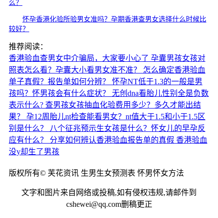
么？
怀孕香港化验所验男女准吗？孕期香港查男女选择什么时候比
较好？
推荐阅读：
香港验血查男女中介骗局，大家要小心了
孕囊男孩女孩对
照表怎么看？孕囊大小看男女准不准？
怎么确定香港验血
单子真假？报告单如何分辨？
怀孕NT低于1.3的一般是男
孩吗？怀男孩会有什么症状？
无创dna看胎儿性别全是负数
表示什么?
查男孩女孩抽血化验费用多少？多久才能出结
果？
孕12周胎儿nt检查能看男女？nt值大于1.5和小于1.5区
别是什么？
八个征兆预示生女孩是什么？怀女儿的早孕反
应有什么？
分享如何辨认香港验血报告单的真假
香港验血
没y却生了男孩
版权所有© 芙花资讯 生男生女预测表 怀男怀女方法
文字和图片来自网络或投稿,如有侵权违规,请邮件到
cshewei@qq.com删稿更正