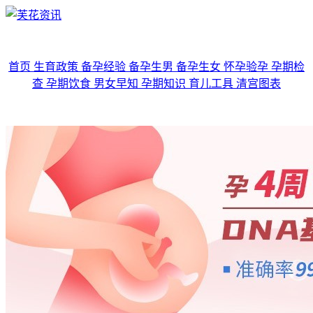
首页
生育政策
备孕经验
备孕生男
备孕生女
怀孕验孕
孕期检
查
孕期饮食
男女早知
孕期知识
育儿工具
清宫图表