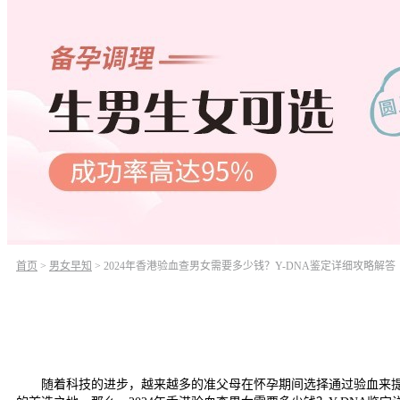
首页
>
男女早知
>
2024年香港验血查男女需要多少钱？Y-DNA鉴定详细攻略解答
随着科技的进步，越来越多的准父母在怀孕期间选择通过验血来提前