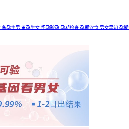
验
备孕生男
备孕生女
怀孕验孕
孕期检查
孕期饮食
男女早知
孕期