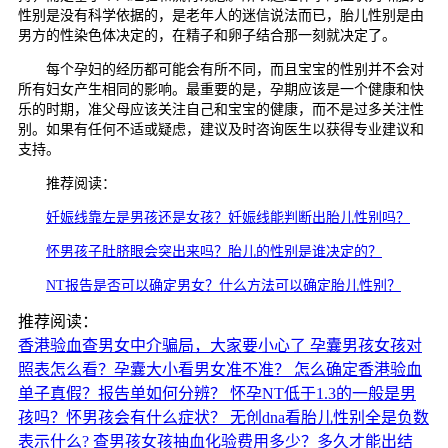
性别是没有科学依据的，是老年人的迷信说法而已，胎儿性别是由
男方的性染色体决定的，在精子和卵子结合那一刻就决定了。
每个孕妇的经历都可能会有所不同，而且宝宝的性别并不会对
所有妇女产生相同的影响。最重要的是，孕期应该是一个健康和快
乐的时期，准父母应该关注自己和宝宝的健康，而不是过多关注性
别。如果有任何不适或疑虑，建议及时咨询医生以获得专业建议和
支持。
推荐阅读：
妊娠线靠左是男孩还是女孩？妊娠线能判断出胎儿性别吗？
怀男孩子肚脐眼会突出来吗？胎儿的性别是谁决定的？
NT报告是否可以确定男女？什么方法可以确定胎儿性别？
推荐阅读：
香港验血查男女中介骗局，大家要小心了
孕囊男孩女孩对
照表怎么看？孕囊大小看男女准不准？
怎么确定香港验血
单子真假？报告单如何分辨？
怀孕NT低于1.3的一般是男
孩吗？怀男孩会有什么症状？
无创dna看胎儿性别全是负数
表示什么?
查男孩女孩抽血化验费用多少？多久才能出结