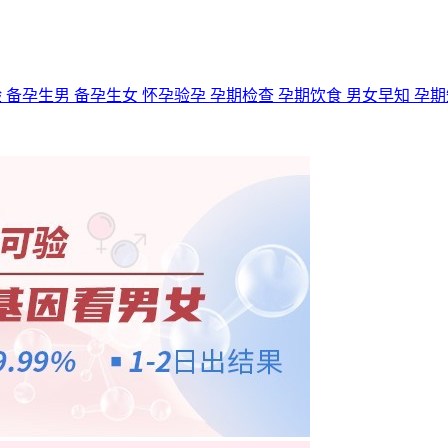
验
备孕生男
备孕生女
怀孕验孕
孕期检查
孕期饮食
男女早知
孕期