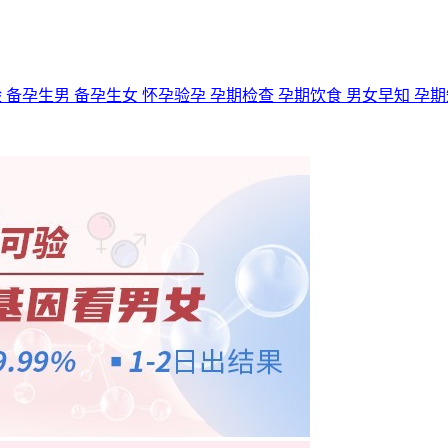
验
备孕生男
备孕生女
怀孕验孕
孕期检查
孕期饮食
男女早知
孕期