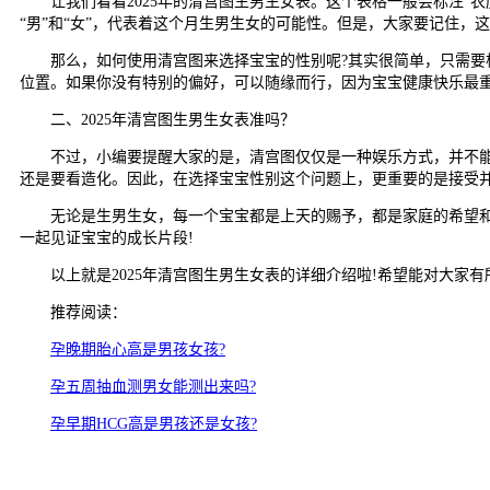
让我们看看2025年的清宫图生男生女表。这个表格一般会标注“农历
“男”和“女”，代表着这个月生男生女的可能性。但是，大家要记住，
那么，如何使用清宫图来选择宝宝的性别呢?其实很简单，只需要根
位置。如果你没有特别的偏好，可以随缘而行，因为宝宝健康快乐最重
二、2025年清宫图生男生女表准吗？
不过，小编要提醒大家的是，清宫图仅仅是一种娱乐方式，并不能百
还是要看造化。因此，在选择宝宝性别这个问题上，更重要的是接受并
无论是生男生女，每一个宝宝都是上天的赐予，都是家庭的希望和未
一起见证宝宝的成长片段!
以上就是2025年清宫图生男生女表的详细介绍啦!希望能对大家有
推荐阅读：
孕晚期胎心高是男孩女孩?
孕五周抽血测男女能测出来吗?
孕早期HCG高是男孩还是女孩?