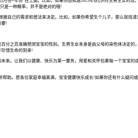
月份+年份”在上面。比如，如果你想知道2025年农历6月生男生女的
这只是一种概率，并不是绝对的哦!
据自己的需求和想法来决定。比如，如果你希望生个儿子，那么就找清宫图
要!
分之百准确预测宝宝的性别。生男生女本身是由父母的染色体决定的，
珍惜生命的到来!
来。让我们以健康、快乐为第一要务，用爱和关怀包裹每一个宝宝的成
所帮助。愿各位家庭幸福美满，宝宝健康快乐成长!如果你还有什么疑问或