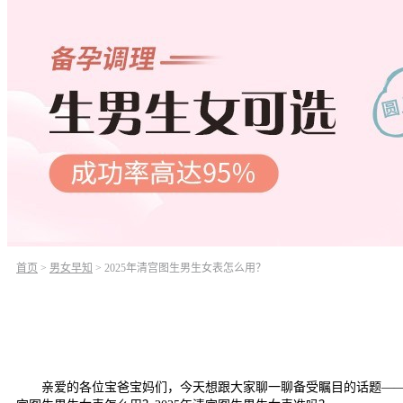
首页
>
男女早知
>
2025年清宫图生男生女表怎么用？
亲爱的各位宝爸宝妈们，今天想跟大家聊一聊备受瞩目的话题——20