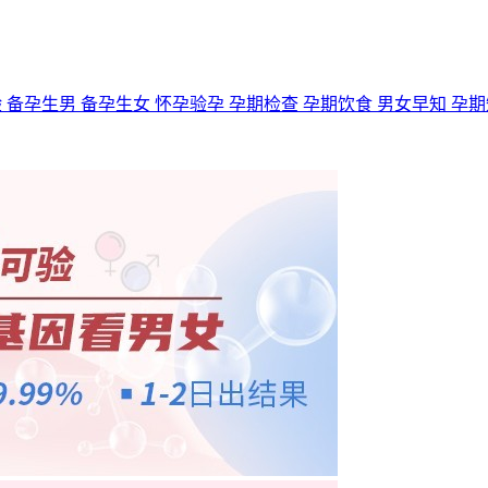
验
备孕生男
备孕生女
怀孕验孕
孕期检查
孕期饮食
男女早知
孕期