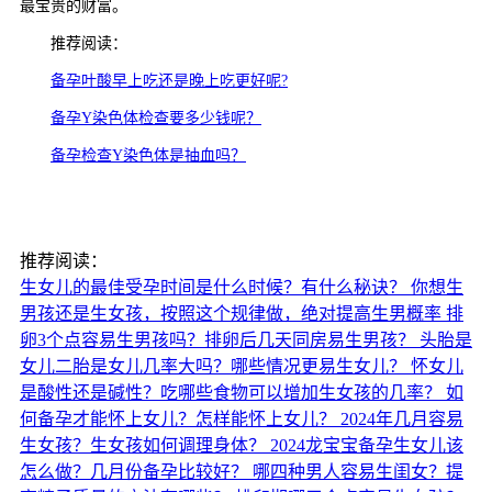
最宝贵的财富。
推荐阅读：
备孕叶酸早上吃还是晚上吃更好呢?
备孕Y染色体检查要多少钱呢？
备孕检查Y染色体是抽血吗？
推荐阅读：
生女儿的最佳受孕时间是什么时候？有什么秘诀？
你想生
男孩还是生女孩，按照这个规律做，绝对提高生男概率
排
卵3个点容易生男孩吗？排卵后几天同房易生男孩？
头胎是
女儿二胎是女儿几率大吗？哪些情况更易生女儿？
怀女儿
是酸性还是碱性？吃哪些食物可以增加生女孩的几率？
如
何备孕才能怀上女儿？怎样能怀上女儿？
2024年几月容易
生女孩？生女孩如何调理身体？
2024龙宝宝备孕生女儿该
怎么做？几月份备孕比较好？
哪四种男人容易生闺女？提