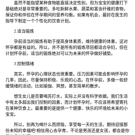
虽然不能指望某种食物能直接决定性别，但为宝宝的健康打下
基础绝对是非常重要的。多吃新鲜水果、蔬菜和富含纤维的食物，
保证你和伴侣在怀孕期间的营养均衡。如果有机会，最好在医生的
指导下制定一个个性化的饮食计划。
2.适当锻炼
孕前适当的锻炼有助于提高身体素质，维持健康的体重，这对
怀孕都是有益的。所以，并不是所有的锻炼项目都适合孕妇，但在
计划怀孕前，适当的锻炼绝对可以为未来的怀孕做好铺垫。
3.控制情绪
其实，怀孕的心理状态也很重要。压力因素可能会影响怀孕的
几率，因此，尽量保持积极、乐观的心态。在怀孕前，多做一些舒
缓情绪的活动，比如瑜伽、冥想，甚至简单的散步。
想生女儿是否要喝苏打水，实际上并没有科学依据。我们生活
中有太多超出我们控制的因素，而计划怀孕时，不应该将希望寄托
在某种饮食上，最重要的是提供一个健康、快乐的环境给未来的小
宝宝。
所以，别再为喝什么而烦恼，享受每一天的生活，期待迎接那
份未知的幸福吧!相信用心去孕育，不论是男孩还是女孩，都会是你