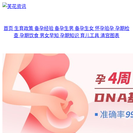
首页
生育政策
备孕经验
备孕生男
备孕生女
怀孕验孕
孕期检
查
孕期饮食
男女早知
孕期知识
育儿工具
清宫图表