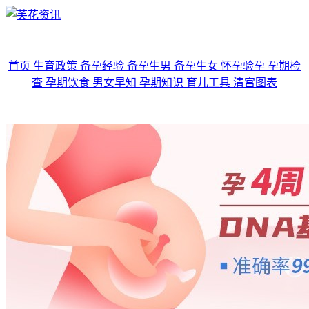
首页
生育政策
备孕经验
备孕生男
备孕生女
怀孕验孕
孕期检
查
孕期饮食
男女早知
孕期知识
育儿工具
清宫图表