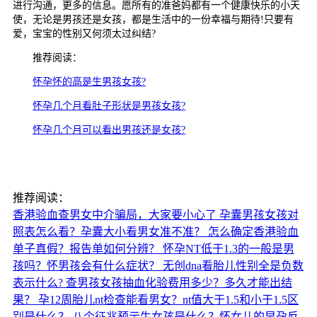
进行沟通，更多的信息。愿所有的准爸妈都有一个健康快乐的小天
使，无论是男孩还是女孩，都是生活中的一份幸福与期待!只要有
爱，宝宝的性别又何须太过纠结?
推荐阅读：
怀孕怀的高是生男孩女孩?
怀孕几个月看肚子形状是男孩女孩?
怀孕几个月可以看出男孩还是女孩?
推荐阅读：
香港验血查男女中介骗局，大家要小心了
孕囊男孩女孩对
照表怎么看？孕囊大小看男女准不准？
怎么确定香港验血
单子真假？报告单如何分辨？
怀孕NT低于1.3的一般是男
孩吗？怀男孩会有什么症状？
无创dna看胎儿性别全是负数
表示什么?
查男孩女孩抽血化验费用多少？多久才能出结
果？
孕12周胎儿nt检查能看男女？nt值大于1.5和小于1.5区
别是什么？
八个征兆预示生女孩是什么？怀女儿的早孕反