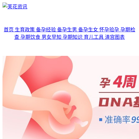
首页
生育政策
备孕经验
备孕生男
备孕生女
怀孕验孕
孕期检
查
孕期饮食
男女早知
孕期知识
育儿工具
清宫图表