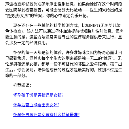
声波检查能够较为准确地测出性别信息。如果你恰好在这个时间段
去医院拿到检查报告，可能会感到无比激动——医生如果给出的是
“是男孩/女孩”的答案，你的心中肯定会乐开花。
现在还存在一些其他的科学检测方式，比如NIPT(无创胎儿染
色体检查)，该方法可以通过母体血液提前得知胎儿性别信息。但需
要注意的是，这些方法通常需要专业的医疗服务提供者来进行，且
会涉及一定的经济费用。
怀孕的每一天都是新的体验，许多准妈咪会因为好奇心而让自
己感到焦虑，但其实每个小生命的到来都是独一无二的“惊喜”。无
论是男孩还是女孩，都是一份不可替代的邻里之爱与陪伴。孩子出
生后，你会发现，陪伴他成长的过程才是最美好的，性别不过是生
命的一部分。
推荐阅读：
怀孕孩子懒是男孩还是女孩?
怀孕后查血能看出男女吗?
怀孕怀男孩还是女孩有什么特征最准?