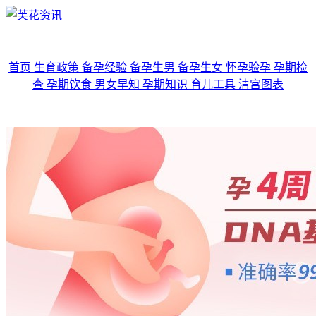
首页
生育政策
备孕经验
备孕生男
备孕生女
怀孕验孕
孕期检
查
孕期饮食
男女早知
孕期知识
育儿工具
清宫图表