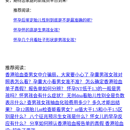
安，期待您家庭的新成员早日到来!
推荐阅读：
怀孕后鉴定胎儿性别到底是不是最准确的呢?
怀孕怀的高是生男孩女孩?
怀孕几个月看肚子形状是男孩女孩?
推荐阅读：
香港验血查男女中介骗局，大家要小心了
孕囊男孩女孩对
照表怎么看？孕囊大小看男女准不准？
怎么确定香港验血
单子真假？报告单如何分辨？
怀孕NT低于1.3的一般是男
孩吗？怀男孩会有什么症状？
无创dna看胎儿性别全是负数
表示什么?
查男孩女孩抽血化验费用多少？多久才能出结
果？
孕12周胎儿nt检查能看男女？nt值大于1.5和小于1.5区
别是什么？
八个征兆预示生女孩是什么？怀女儿的早孕反
应有什么？
分享如何辨认香港验血报告单的真假
香港验血