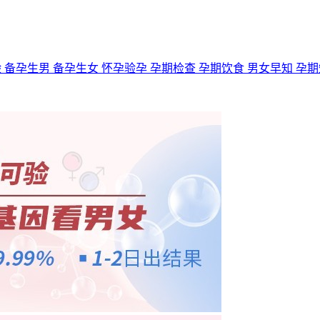
验
备孕生男
备孕生女
怀孕验孕
孕期检查
孕期饮食
男女早知
孕期