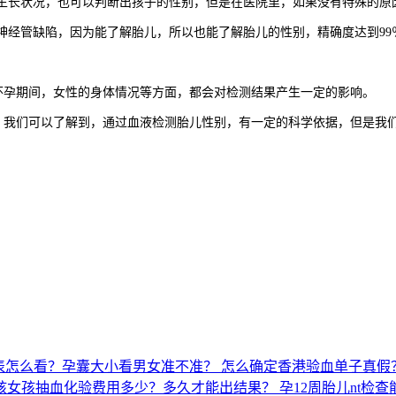
长状况，也可以判断出孩子的性别，但是在医院里，如果没有特殊的原
神经管缺陷，因为能了解胎儿，所以也能了解胎儿的性别，精确度达到99
孕期间，女性的身体情况等方面，都会对检测结果产生一定的影响。
们可以了解到，通过血液检测胎儿性别，有一定的科学依据，但是我们
表怎么看？孕囊大小看男女准不准？
怎么确定香港验血单子真假
孩女孩抽血化验费用多少？多久才能出结果？
孕12周胎儿nt检查