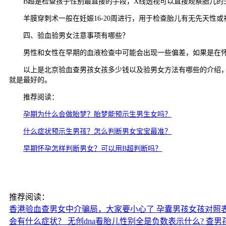
B超是检查孩子性别最直接的手段，X线透视可以直接观察胎儿的生
羊膜穿刺术一般在妊娠16-20周进行，用于检查胎儿有无先天性或
四、验血验男女注意事项有哪些？
男性和女性在早期的血液检查中可能会出现一些偏差，如果是在怀
以上是北京验血查男孩女孩多少钱以及验男女方法有哪些的介绍，我
就是最好的。
推荐阅读：
孕期为什么会做胎梦？胎梦能预示生男生女吗？
什么症状预示生男孩？怎么判断男女宝宝最准？
早期怀孕怎样判断男女？可以用B超判断吗？
推荐阅读：
香港验血查男女中介骗局，大家要小心了
孕囊男孩女孩对照
会有什么症状？
无创dna看胎儿性别全是负数表示什么?
查男