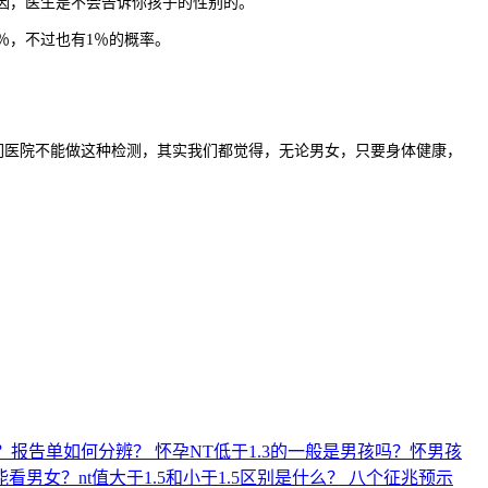
因，医生是不会告诉你孩子的性别的。
％，不过也有1％的概率。
医院不能做这种检测，其实我们都觉得，无论男女，只要身体健康，
？报告单如何分辨？
怀孕NT低于1.3的一般是男孩吗？怀男孩
能看男女？nt值大于1.5和小于1.5区别是什么？
八个征兆预示